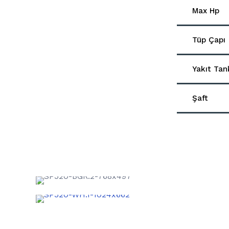
Max Hp
Tüp Çapı
Yakıt Tan
Şaft