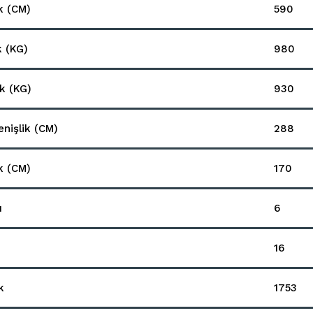
k (CM)
590
k (KG)
980
ık (KG)
930
nişlik (CM)
288
ik (CM)
170
ı
6
16
k
1753