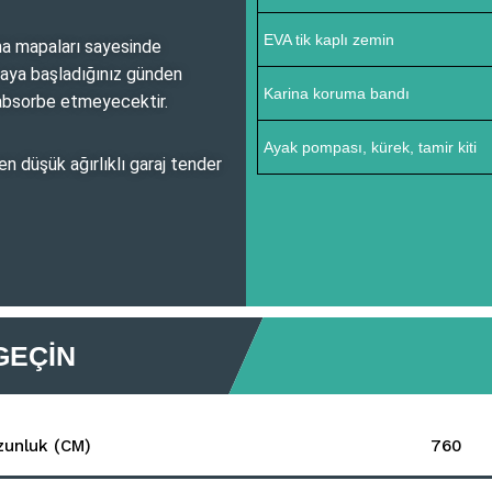
EVA tik kaplı zemin
rma mapaları sayesinde
anmaya başladığınız günden
Karina koruma bandı
u absorbe etmeyecektir.
Ayak pompası, kürek, tamir kiti
en düşük ağırlıklı garaj tender
GEÇIN
zunluk (CM)
760