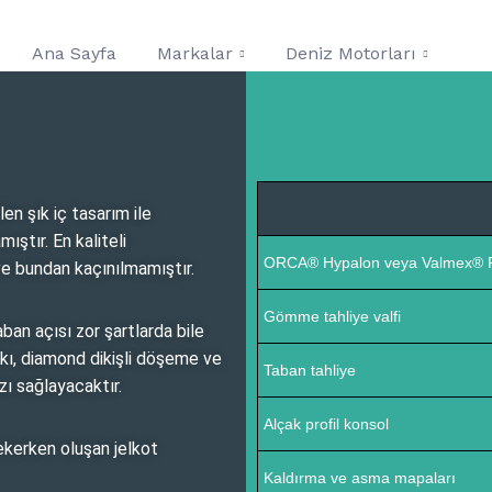
Ana Sayfa
Markalar
Deniz Motorları
Teklif Al
İletişim
n şık iç tasarım ile
ıştır. En kaliteli
ORCA® Hypalon veya Valmex® 
 ve bundan kaçınılmamıştır.
Gömme tahliye valfi
aban açısı zor şartlarda bile
ankı, diamond dikişli döşeme ve
Taban tahliye
ı sağlayacaktır.
Alçak profil konsol
ekerken oluşan jelkot
Kaldırma ve asma mapaları