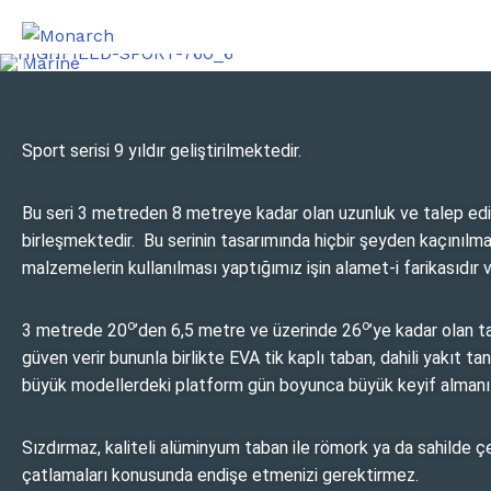
Sport serisi 9 yıldır geliştirilmektedir.
Bu seri 3 metreden 8 metreye kadar olan uzunluk ve talep edile
birleşmektedir. Bu serinin tasarımında hiçbir şeyden kaçınılmam
malzemelerin kullanılması yaptığımız işin alamet-i farikasıdır
o
o
3 metrede 20
’den 6,5 metre ve üzerinde 26
’ye kadar olan t
güven verir bununla birlikte EVA tik kaplı taban, dahili yakıt t
büyük modellerdeki platform gün boyunca büyük keyif almanız
Sızdırmaz, kaliteli alüminyum taban ile römork ya da sahilde ç
çatlamaları konusunda endişe etmenizi gerektirmez.