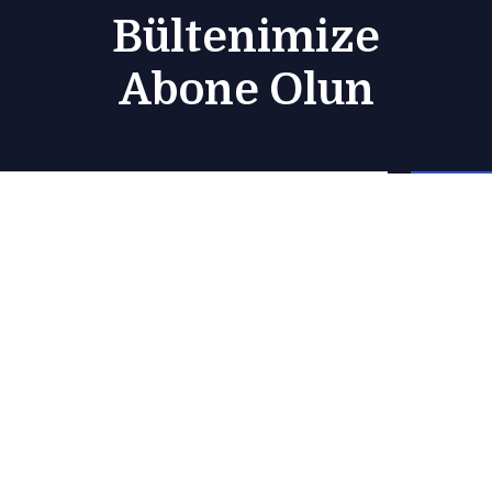
Bültenimize
Abone Olun
Subsc
hatpaşa, Selanik Blv. no:141/2,
info@monarc
50 Eyüpsultan/İstanbul
(0212) 251 20