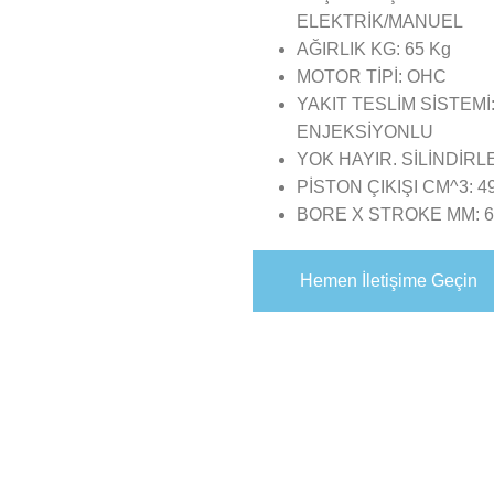
ELEKTRİK/MANUEL
AĞIRLIK KG: 65 Kg
MOTOR TİPİ: OHC
YAKIT TESLİM SİSTEMİ
ENJEKSİYONLU
YOK HAYIR. SİLİNDİRLE
PİSTON ÇIKIŞI CM^3: 4
BORE X STROKE MM: 60
Hemen İletişime Geçin