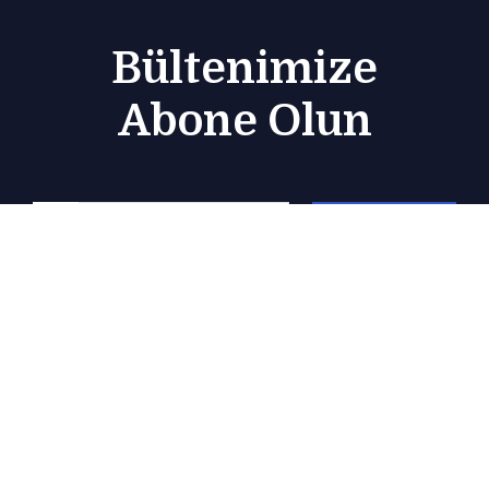
Bültenimize
Abone Olun
Subscribe
Monarch Marine şişme deniz botları ve deniz
motorlarında kaliteli ve profesyonel hizmet.